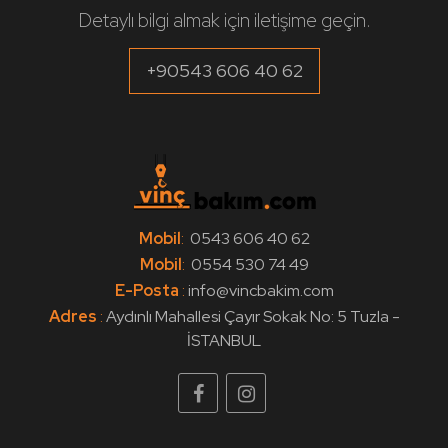
Detaylı bilgi almak için iletişime geçin.
Portal Vinç Bakımı
Portal Vinç Bakımı
+90543 606 40 62
Arabalı Vinç Bakımı
Ex-Proof Vinç Bakımı
ve dahası...
Vinç Bakım'da
Mobil
:
0543 606 40 62
Tavan Vinç Bakımı
Mobil
:
0554 530 74 49
E-Posta
:
info@vincbakim.com
Adres
:
Aydınlı Mahallesi Çayır Sokak No: 5 Tuzla -
İSTANBUL